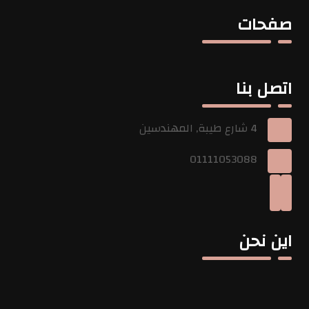
صفحات
اتصل بنا
4 شارع طيبة, المهندسين
01111053088
اين نحن