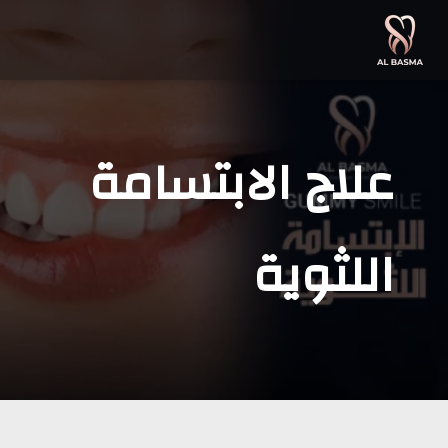
علاج الابتسامة
اللثوية