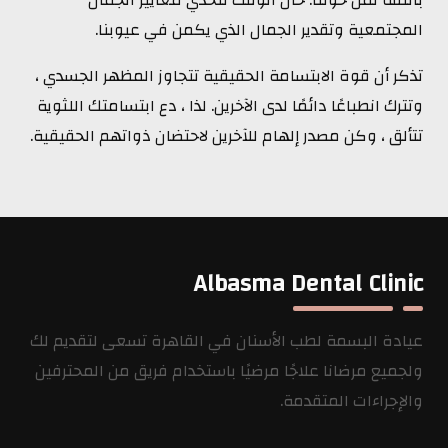
المجتمعية وتقدير الجمال الذي يكمن في عيوبنا.
تذكر أن قوة الابتسامة الحقيقية تتجاوز المظهر الجسدي ،
وتترك انطباعًا دائمًا لدى الآخرين. لذا ، دع ابتسامتك اللثوية
تتألق ، وكن مصدر إلهام للآخرين لاحتضان ذواتهم الحقيقية.
Albasma Dental Clinic
عيادة البسمة لطب الأسنان في القاهرة تسعى لتقديم لك
ولجميع مرضانا علاجًا مرضيًا باستخدام فريق من المحترفين
والإجراءات المتقدمة.